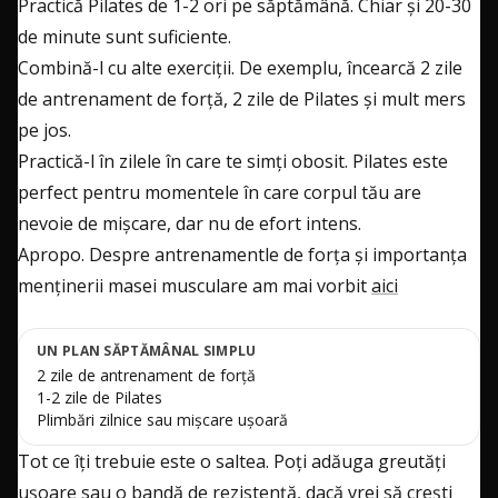
Practică Pilates de 1-2 ori pe săptămână. Chiar și 20-30
de minute sunt suficiente.
Combină-l cu alte exerciții. De exemplu, încearcă 2 zile
de antrenament de forță, 2 zile de Pilates și mult mers
pe jos.
Practică-l în zilele în care te simți obosit. Pilates este
perfect pentru momentele în care corpul tău are
nevoie de mișcare, dar nu de efort intens.
Apropo. Despre antrenamentle de forța și importanța
menținerii masei musculare am mai vorbit
aici
UN PLAN SĂPTĂMÂNAL SIMPLU
2 zile de antrenament de forță
1-2 zile de Pilates
Plimbări zilnice sau mișcare ușoară
Tot ce îți trebuie este o saltea. Poți adăuga greutăți
ușoare sau o bandă de rezistență, dacă vrei să crești