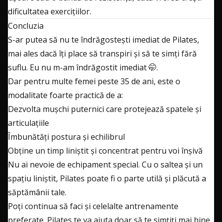
dificultatea exercițiilor.
Concluzia
S-ar putea să nu te îndrăgostești imediat de Pilates,
mai ales dacă îți place să transpiri și să te simți fără
suflu. Eu nu m-am îndrăgostit imediat 🤭.
Dar pentru multe femei peste 35 de ani, este o
modalitate foarte practică de a:
Dezvolta mușchi puternici care protejează spatele și
articulațiile
Îmbunătăți postura și echilibrul
Obține un timp liniștit și concentrat pentru voi înșivă
Nu ai nevoie de echipament special. Cu o saltea și un
spațiu liniștit, Pilates poate fi o parte utilă și plăcută a
săptămânii tale.
Poți continua să faci și celelalte antrenamente
preferate. Pilates te va ajuta doar să te simțiți mai bine