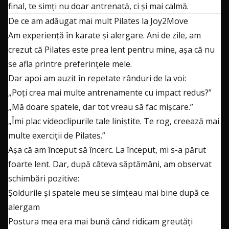
final, te simți nu doar antrenată, ci și mai calmă.
De ce am adăugat mai mult Pilates la Joy2Move
Am experiență în karate și alergare. Ani de zile, am
crezut că Pilates este prea lent pentru mine, așa că nu
se afla printre preferințele mele.
Dar apoi am auzit în repetate rânduri de la voi:
„Poți crea mai multe antrenamente cu impact redus?”
„Mă doare spatele, dar tot vreau să fac mișcare.”
„Îmi plac videoclipurile tale liniștite. Te rog, creează mai
multe exerciții de Pilates.”
Așa că am început să încerc. La început, mi s-a părut
foarte lent. Dar, după câteva săptămâni, am observat
schimbări pozitive:
Șoldurile și spatele meu se simțeau mai bine după ce
alergam
Postura mea era mai bună când ridicam greutăți