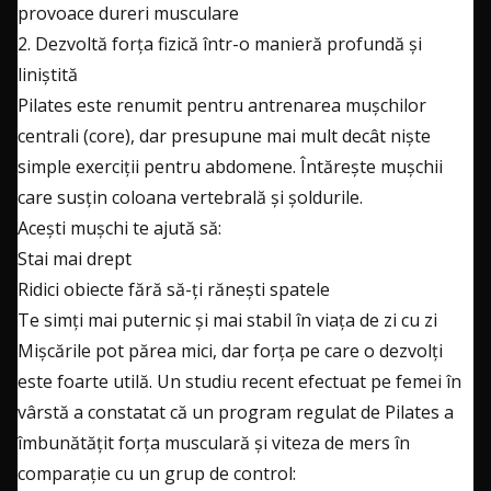
provoace dureri musculare
2. Dezvoltă forța fizică într-o manieră profundă și
liniștită
Pilates este renumit pentru antrenarea mușchilor
centrali (core), dar presupune mai mult decât niște
simple exerciții pentru abdomene. Întărește mușchii
care susțin coloana vertebrală și șoldurile.
Acești mușchi te ajută să:
Stai mai drept
Ridici obiecte fără să-ți rănești spatele
Te simți mai puternic și mai stabil în viața de zi cu zi
Mișcările pot părea mici, dar forța pe care o dezvolți
este foarte utilă. Un studiu recent efectuat pe femei în
vârstă a constatat că un program regulat de Pilates a
îmbunătățit forța musculară și viteza de mers în
comparație cu un grup de control: