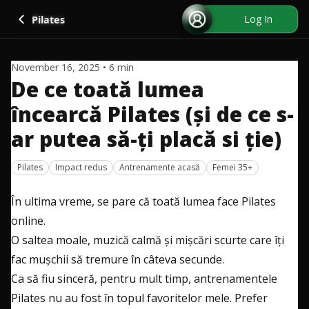
Go back
Log In
Pilates
November 16, 2025
•
6
min
De ce toată lumea
încearcă Pilates (și de ce s-
ar putea să-ți placă si ție)
Pilates
Impact redus
Antrenamente acasă
Femei 35+
În ultima vreme, se pare că toată lumea face Pilates
online.
O saltea moale, muzică calmă și mișcări scurte care îți
fac mușchii să tremure în câteva secunde.
Ca să fiu sinceră, pentru mult timp, antrenamentele
Pilates nu au fost în topul favoritelor mele. Prefer