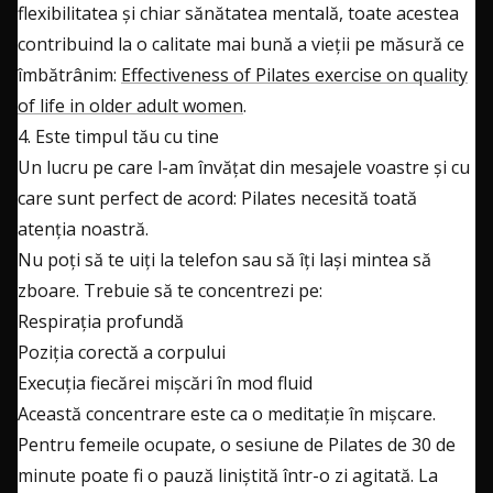
flexibilitatea și chiar sănătatea mentală, toate acestea
contribuind la o calitate mai bună a vieții pe măsură ce
îmbătrânim:
Effectiveness of Pilates exercise on quality
of life in older adult women
.
4. Este timpul tău cu tine
Un lucru pe care l-am învățat din mesajele voastre și cu
care sunt perfect de acord: Pilates necesită toată
atenția noastră.
Nu poți să te uiți la telefon sau să îți lași mintea să
zboare. Trebuie să te concentrezi pe:
Respirația profundă
Poziția corectă a corpului
Execuția fiecărei mișcări în mod fluid
Această concentrare este ca o meditație în mișcare.
Pentru femeile ocupate, o sesiune de Pilates de 30 de
minute poate fi o pauză liniștită într-o zi agitată. La