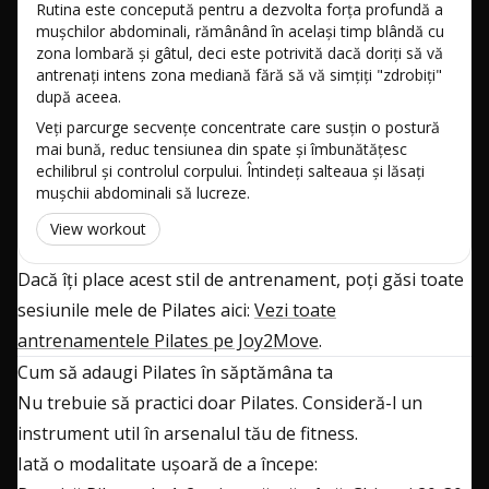
Rutina este concepută pentru a dezvolta forța profundă a
mușchilor abdominali, rămânând în același timp blândă cu
zona lombară și gâtul, deci este potrivită dacă doriți să vă
antrenați intens zona mediană fără să vă simțiți "zdrobiți"
după aceea.
Veți parcurge secvențe concentrate care susțin o postură
mai bună, reduc tensiunea din spate și îmbunătățesc
echilibrul și controlul corpului. Întindeți salteaua și lăsați
mușchii abdominali să lucreze.
View workout
Dacă îți place acest stil de antrenament, poți găsi toate
sesiunile mele de Pilates aici:
Vezi toate
antrenamentele Pilates pe Joy2Move
.
Cum să adaugi Pilates în săptămâna ta
Nu trebuie să practici doar Pilates. Consideră-l un
instrument util în arsenalul tău de fitness.
Iată o modalitate ușoară de a începe: