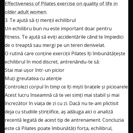
Effectiveness of Pilates exercise on quality of life in
older adult women
.
3. Te ajută să-ți menții echilibrul
Un echilibru bun nu este important doar pentru
fitness. Te ajută să eviți accidentările când te împiedici
de o treaptă sau mergi pe un teren denivelat.
O rutină care conține exerciții Pilates îți îmbunătățește
echilibrul în mod discret, antrenându-te să:
Stai mai ușor într-un picior
Muți greutatea cu atenție
Controlezi corpul în timp ce îți miști brațele și picioarele
Acest lucru înseamnă că te vei simți mai stabil și mai
încrezător în viața de zi cu zi. Dacă nu te-am plictisit
deja cu studiile ștințiifice, aș adăuga aici o analiză
recentă legată de acest tip de antrenament. Concluzia
este că Pilates poate îmbunătăți forța, echilibrul,